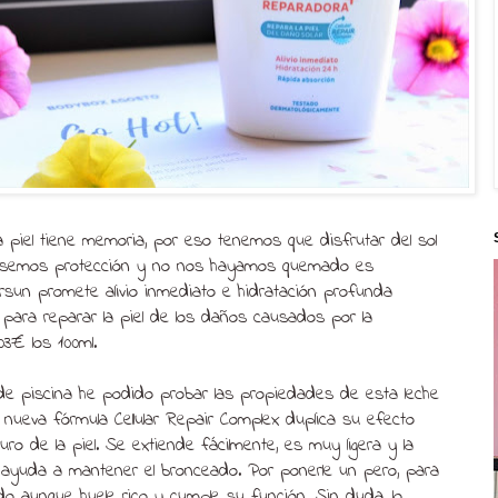
la piel tiene memoria, por eso tenemos que disfrutar del sol
usemos protección y no nos hayamos quemado es
rsun promete alivio inmediato e hidratación profunda
r para reparar la piel de los daños causados por la
03€ los 100ml.
 de piscina he podido probar las propiedades de esta leche
nueva fórmula Cellular Repair Complex duplica su efecto
uro de la piel. Se extiende fácilmente, es muy ligera y la
ayuda a mantener el bronceado. Por ponerle un pero, para
do aunque huele rico y cumple su función. Sin duda, lo