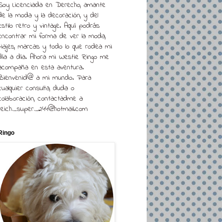
Soy Licenciada en Derecho, amante
de la moda y la decoración, y del
estilo retro y vintage. Aquí podrás
encontrar mi forma de ver la moda,
viajes, marcas y todo lo que rodea mi
día a día. Ahora mi Westie Ringo me
acompaña en esta aventura.
Bienvenid@ a mi mundo. Para
cualquier consulta, duda o
colaboración, contactadme a
reich_super_244@hotmail.com
Ringo