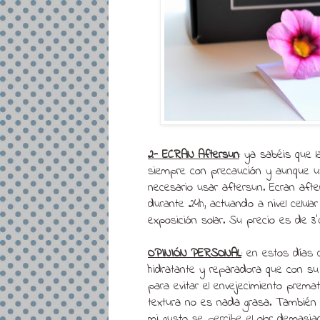
2- ECRAN Aftersun
: ya sabéis que 
siempre con precaución y aunque 
necesario usar aftersun. Ecran afte
durante 24h, actuando a nivel celula
exposición solar. Su precio es de 3'
OPINIÓN PERSONAL
: en estos días
hidratante y reparadora que con su 
para evitar el envejecimiento premat
textura no es nada grasa. También 
mi gusto se percibe el olor demasia