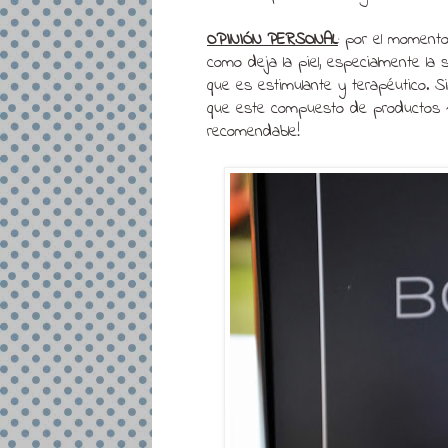
OPINIÓN PERSONAL
: por el momento
como deja la piel, especialmente la 
que es estimulante y terapéutico. Si
que este compuesto de productos 1
recomendable!