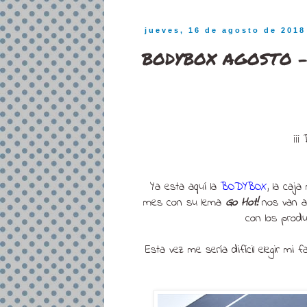
jueves, 16 de agosto de 2018
BODYBOX AGOSTO -
¡¡¡
Ya esta aquí la
BODYBOX
, la caj
mes con su lema
Go Hot!
nos van a 
con los prod
Esta vez me sería difícil elegir mi